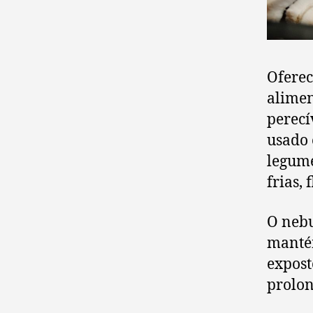
Oferec
alimen
perecí
usado 
legume
frias, 
O nebu
manté
expost
prolon