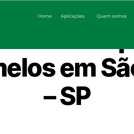
Home
Aplicações
Quem somos
idificador p
elos em São
– SP