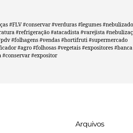
iças #FLV #conservar #verduras #legumes #nebulizado
atura #refrigeração #atacadista #varejista #nebuliza
#pdv #folhagens #vendas #hortifruti #supermercado
icador #agro #folhosas #vegetais #expositores #banca
 #conservar #expositor
Arquivos