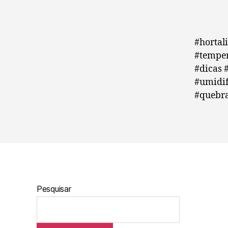
#hortal
#temper
#dicas 
#umidif
#quebra
Pesquisar