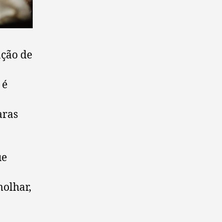
ação de
 é
aras
ue
molhar,