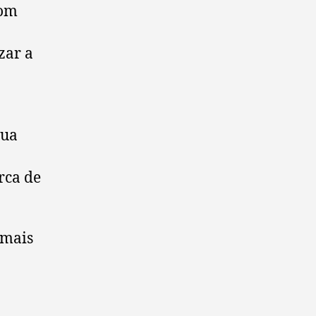
com
zar a
gua
rca de
 mais