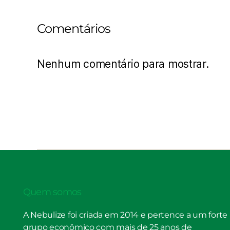
Comentários
Nenhum comentário para mostrar.
Quem somos
A Nebulize foi criada em 2014 e pertence a um forte
grupo econômico com mais de 25 anos de