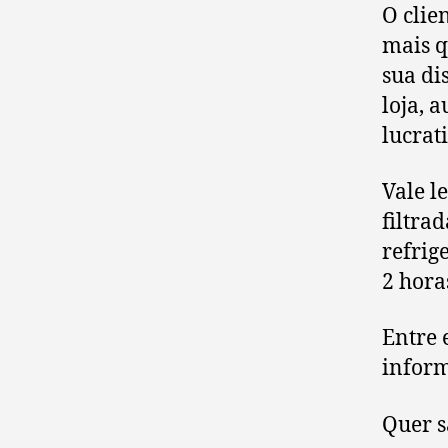
O clie
mais q
sua di
loja, 
lucrat
Vale l
filtra
refrig
2 hora
Entre 
infor
Quer s