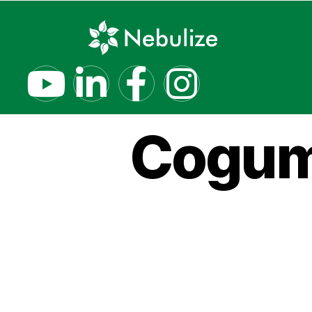
Um
Cogum