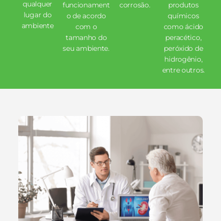
qualquer
funcionament
corrosão.
produtos
lugar do
o de acordo
químicos
ambiente
com o
como ácido
tamanho do
peracético,
seu ambiente.
peróxido de
hidrogênio,
entre outros.