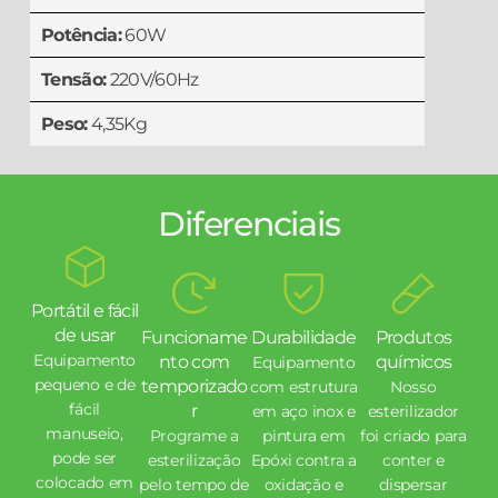
Potência:
60W
Tensão:
220V/60Hz
Peso:
4,35Kg
Diferenciais
Portátil e fácil
de usar
Funcioname
Durabilidade
Produtos
Equipamento
nto com
químicos
Equipamento
pequeno e de
temporizado
com estrutura
Nosso
fácil
r
em aço inox e
esterilizador
manuseio,
Programe a
pintura em
foi criado para
pode ser
esterilização
Epóxi contra a
conter e
colocado em
pelo tempo de
oxidação e
dispersar