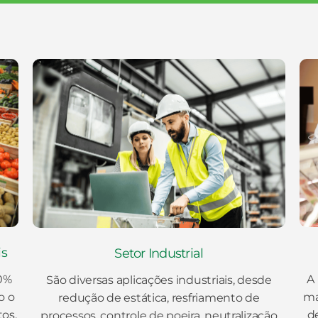
is
Setor Industrial
A
70%
São diversas aplicações industriais, desde
ma
o o
redução de estática, resfriamento de
d
tos.
processos, controle de poeira, neutralização