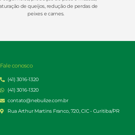
turação de queijos, redução de perdas de
peixes e carnes.
Fale conosco
(41) 3016-1320
(41) 3016-1320
contato@nebulize.com.br
Rua Arthur Martins Franco, 720, CIC - Curitiba/PR