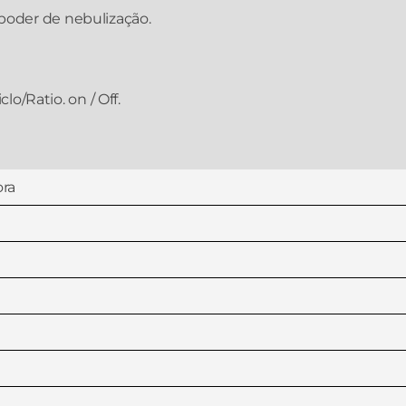
oder de nebulização.
lo/Ratio. on / Off.
ora