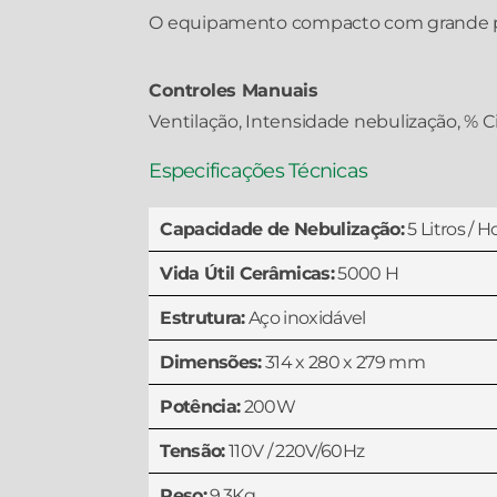
O equipamento compacto com grande p
Controles Manuais
Ventilação, Intensidade nebulização, % Cic
Especificações Técnicas
Capacidade de Nebulização:
5 Litros / H
Vida Útil Cerâmicas:
5000 H
Estrutura:
Aço inoxidável
Dimensões:
314 x 280 x 279 mm
Potência:
200W
Tensão:
110V / 220V/60Hz
Peso:
9,3Kg