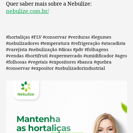
Quer saber mais sobre a Nebulize:
nebulize.com.br/
#hortaliças #FLV #conservar #verduras #legumes
#nebulizadores #temperatura #refrigeração #atacadista
#varejista #nebulização #dicas #pdv #folhagens
#vendas #hortifruti #supermercado #umidificador #agro
#folhosas #vegetais #expositores #banca #quebra
#conservar #expositor #nebulizadorindustrial