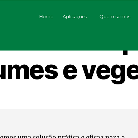
Home
Aplicações
Quem somos
idificador p
umes e vege
emos uma solução prática e eficaz para a