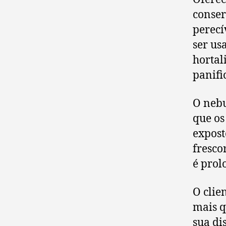
conser
perecí
ser us
hortal
panifi
O nebu
que os
expost
fresco
é prol
O clie
mais q
sua di