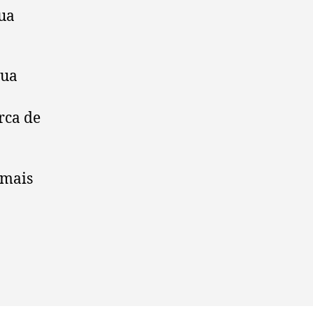
sua
gua
rca de
 mais