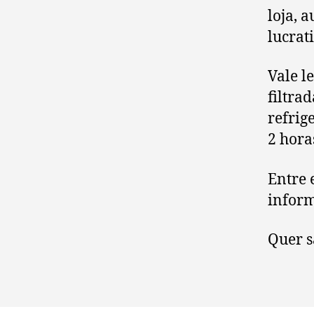
loja, 
lucrat
Vale l
filtra
refrig
2 hora
Entre 
infor
Quer s