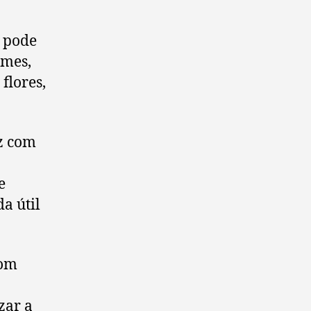
o pode
umes,
flores,
z com
e
a útil
com
zar a