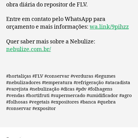
obra diária do repositor de FLV.
Entre em contato pelo WhatsApp para
orçamento e mais informações:
wa.link/9pihzz
Quer saber mais sobre a Nebulize:
nebulize.com.br/
#hortaliças #FLV #conservar #verduras #legumes
#nebulizadores #temperatura #refrigeração #atacadista
#varejista #nebulização #dicas #pdv #folhagens
#vendas #hortifruti #supermercado #umidificador #agro
#folhosas #vegetais #expositores #banca #quebra
#conservar #expositor