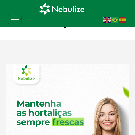
Verduras para Hortifrúti
em Campinas – SP