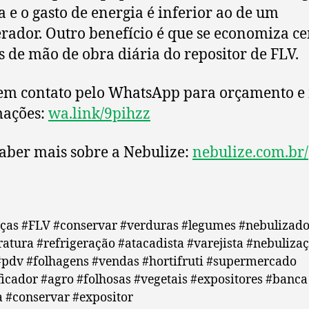
da e o gasto de energia é inferior ao de um
erador. Outro benefício é que se economiza ce
s de mão de obra diária do repositor de FLV.
em contato pelo WhatsApp para orçamento e
mações:
wa.link/9pihzz
aber mais sobre a Nebulize:
nebulize.com.br/
iças #FLV #conservar #verduras #legumes #nebulizado
atura #refrigeração #atacadista #varejista #nebuliza
#pdv #folhagens #vendas #hortifruti #supermercado
icador #agro #folhosas #vegetais #expositores #banca
 #conservar #expositor