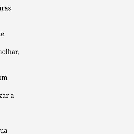
aras
ue
molhar,
com
zar a
gua