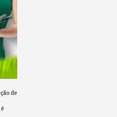
ação de
 é