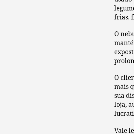
legume
frias, 
O nebu
manté
expost
prolon
O clie
mais q
sua di
loja, 
lucrat
Vale l