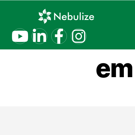
Umidif
em 