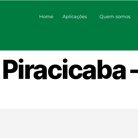
Home
Aplicações
Quem somos
icador de v
Piracicaba 