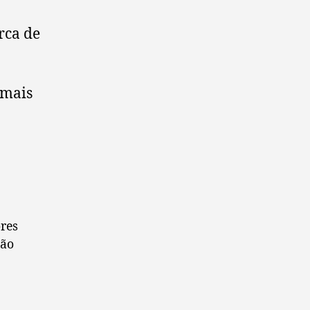
rca de
 mais
res
ção