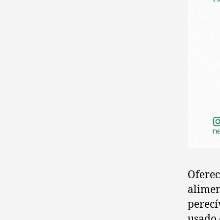
Oferec
alimen
perecí
usado 