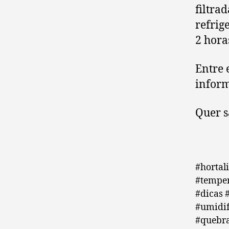
filtra
refrig
2 hora
Entre 
infor
Quer s
#hortal
#temper
#dicas 
#umidif
#quebra