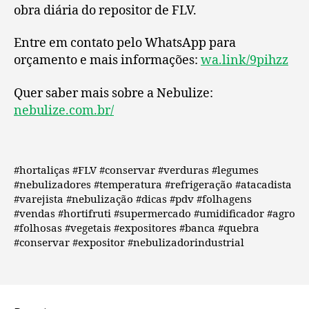
obra diária do repositor de FLV.
Entre em contato pelo WhatsApp para
orçamento e mais informações:
wa.link/9pihzz
Quer saber mais sobre a Nebulize:
nebulize.com.br/
#hortaliças #FLV #conservar #verduras #legumes
#nebulizadores #temperatura #refrigeração #atacadista
#varejista #nebulização #dicas #pdv #folhagens
#vendas #hortifruti #supermercado #umidificador #agro
#folhosas #vegetais #expositores #banca #quebra
#conservar #expositor #nebulizadorindustrial