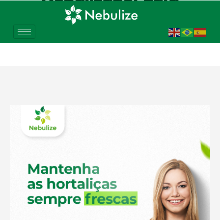
Hortifrúti em Araraquara
– SP