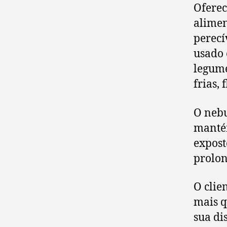
Oferec
alimen
perecí
usado 
legume
frias, 
O nebu
manté
expost
prolon
O clie
mais q
sua di