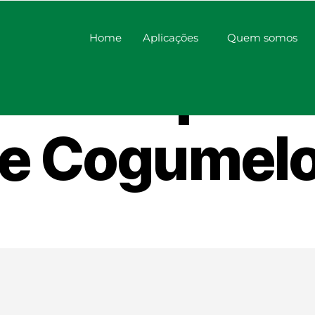
Home
Aplicações
Quem somos
izador para 
e Cogumel