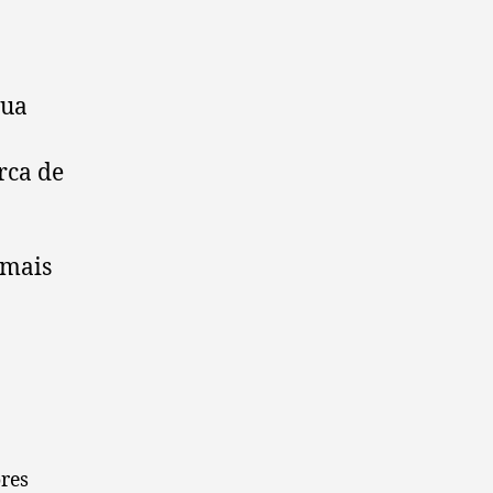
gua
rca de
 mais
res