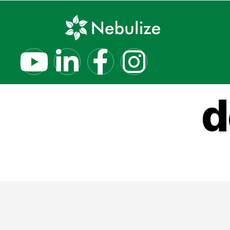
Nebul
d