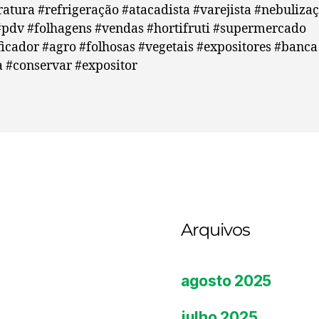
atura #refrigeração #atacadista #varejista #nebuliza
#pdv #folhagens #vendas #hortifruti #supermercado
icador #agro #folhosas #vegetais #expositores #banca
 #conservar #expositor
Arquivos
agosto 2025
julho 2025