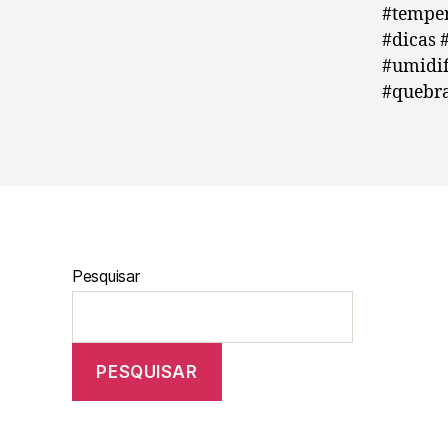
#temper
#dicas 
#umidif
#quebra
Pesquisar
PESQUISAR