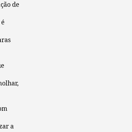
ação de
 é
aras
ue
molhar,
com
zar a