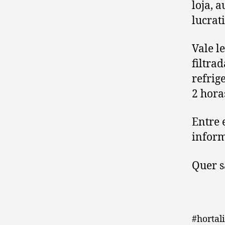
loja, 
lucrat
Vale l
filtra
refrig
2 hora
Entre 
infor
Quer s
#hortal