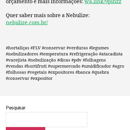
orçamento e mais informações:
wa.link/9pihzz
Quer saber mais sobre a Nebulize:
nebulize.com.br/
#hortaliças #FLV #conservar #verduras #legumes
#nebulizadores #temperatura #refrigeração #atacadista
#varejista #nebulização #dicas #pdv #folhagens
#vendas #hortifruti #supermercado #umidificador #agro
#folhosas #vegetais #expositores #banca #quebra
#conservar #expositor
Pesquisar