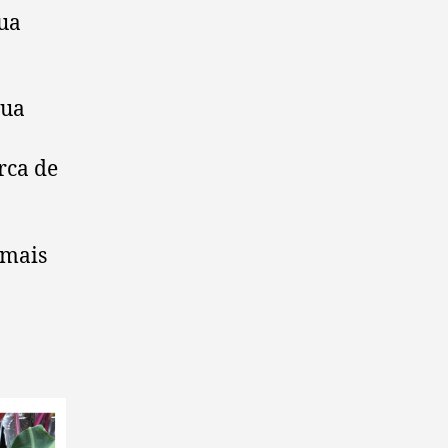
sua
gua
rca de
 mais