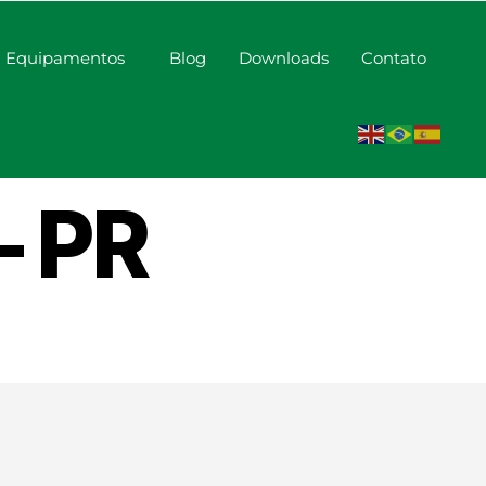
Equipamentos
Blog
Downloads
Contato
erduras
– PR