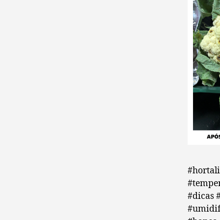
#hortal
#temper
#dicas 
#umidif