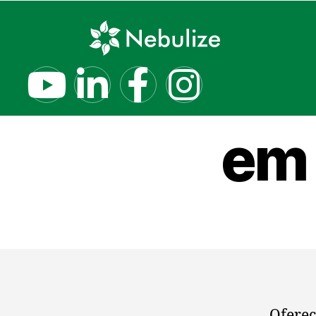
Nebuli
em 
Oferec