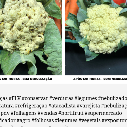
iças #FLV #conservar #verduras #legumes #nebulizado
atura #refrigeração #atacadista #varejista #nebuliza
#pdv #folhagens #vendas #hortifruti #supermercado
icador #agro #folhosas #legumes #vegetais #expositor