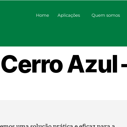
Home
Aplicações
Quem somos
zador de V
Cerro Azul 
emos uma solução prática e eficaz para a