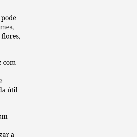
o pode
umes,
flores,
z com
e
a útil
com
zar a