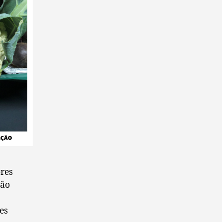
res
ção
es