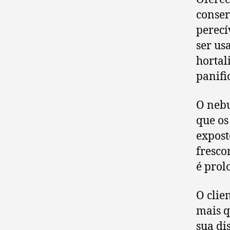
conser
perecí
ser us
hortal
panifi
O nebu
que os
expost
fresco
é prol
O clie
mais q
sua di