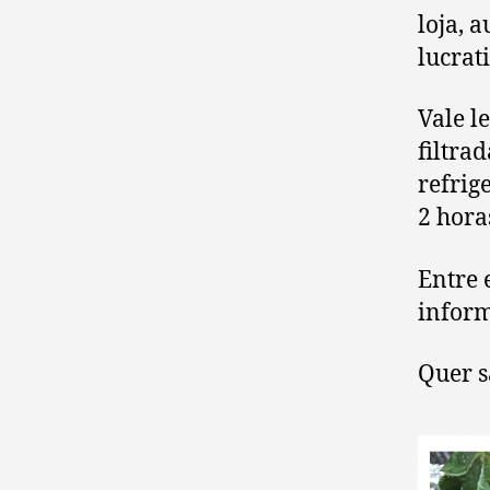
loja, 
lucrat
Vale l
filtra
refrig
2 hora
Entre 
infor
Quer s