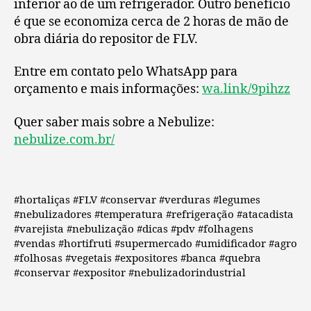
inferior ao de um refrigerador. Outro benefício
é que se economiza cerca de 2 horas de mão de
obra diária do repositor de FLV.
Entre em contato pelo WhatsApp para
orçamento e mais informações:
wa.link/9pihzz
Quer saber mais sobre a Nebulize:
nebulize.com.br/
#hortaliças #FLV #conservar #verduras #legumes
#nebulizadores #temperatura #refrigeração #atacadista
#varejista #nebulização #dicas #pdv #folhagens
#vendas #hortifruti #supermercado #umidificador #agro
#folhosas #vegetais #expositores #banca #quebra
#conservar #expositor #nebulizadorindustrial