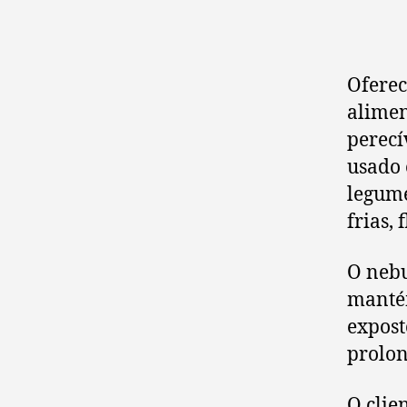
Oferec
alimen
perecí
usado 
legume
frias, 
O nebu
manté
expost
prolon
O clie