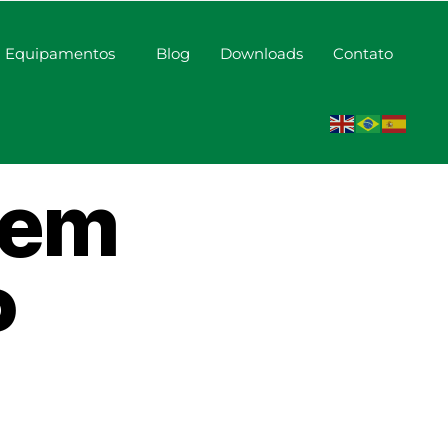
Equipamentos
Blog
Downloads
Contato
erduras
i em
P