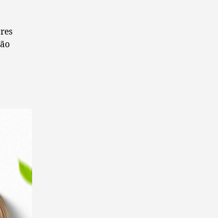
res
ção