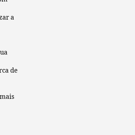
zar a
gua
rca de
 mais