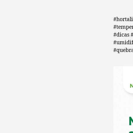
#hortal
#temper
#dicas 
#umidif
#quebra