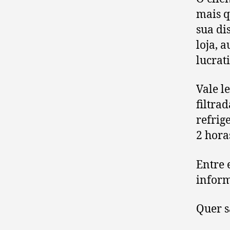
mais q
sua di
loja, 
lucrat
Vale l
filtra
refrig
2 hora
Entre 
infor
Quer s