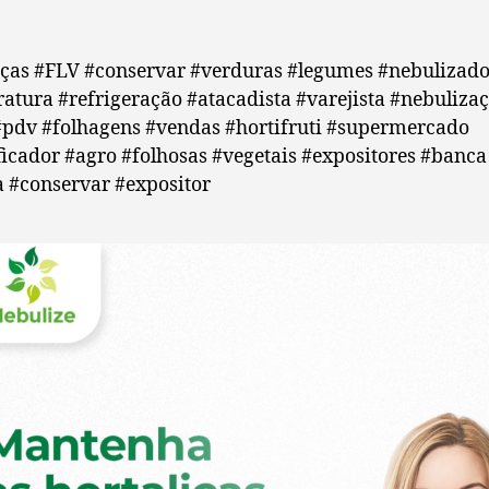
iças #FLV #conservar #verduras #legumes #nebulizado
atura #refrigeração #atacadista #varejista #nebuliza
#pdv #folhagens #vendas #hortifruti #supermercado
icador #agro #folhosas #vegetais #expositores #banca
 #conservar #expositor