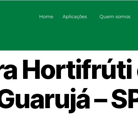
Home
Aplicações
Quem somos
vador de V
a Hortifrút
Guarujá – S