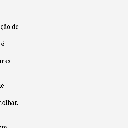
ação de
 é
aras
ue
molhar,
com