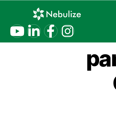
Conser
par