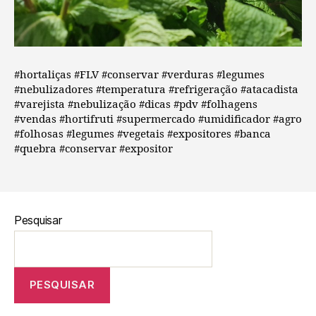
#hortaliças #FLV #conservar #verduras #legumes
#nebulizadores #temperatura #refrigeração #atacadista
#varejista #nebulização #dicas #pdv #folhagens
#vendas #hortifruti #supermercado #umidificador #agro
#folhosas #legumes #vegetais #expositores #banca
#quebra #conservar #expositor
Pesquisar
PESQUISAR